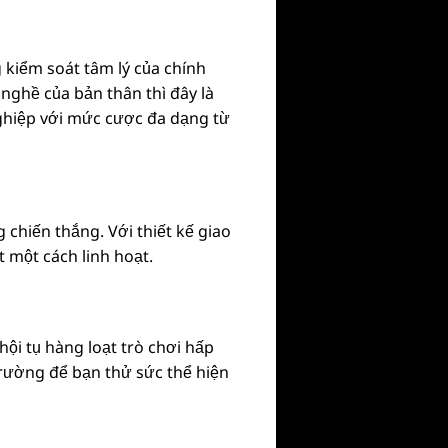
g kiểm soát tâm lý của chính
nghề của bản thân thì đây là
nghiệp với mức cược đa dạng từ
 chiến thắng. Với thiết kế giao
t một cách linh hoạt.
hội tụ hàng loạt trò chơi hấp
 trường để bạn thử sức thể hiện