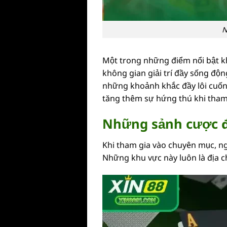
N
Một trong những điểm nổi bật kh
không gian giải trí đầy sống độn
những khoảnh khắc đầy lôi cuốn
tăng thêm sự hứng thú khi tham
Những sảnh cược đ
Khi tham gia vào chuyên mục, ng
Những khu vực này luôn là địa ch