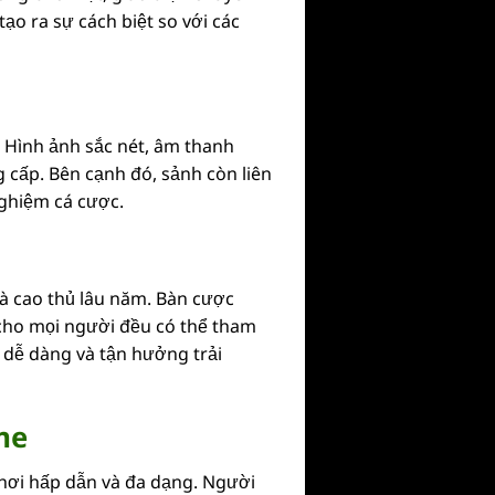
ạo ra sự cách biệt so với các
. Hình ảnh sắc nét, âm thanh
 cấp. Bên cạnh đó, sảnh còn liên
nghiệm cá cược.
à cao thủ lâu năm. Bàn cược
 cho mọi người đều có thể tham
 dễ dàng và tận hưởng trải
me
chơi hấp dẫn và đa dạng. Người