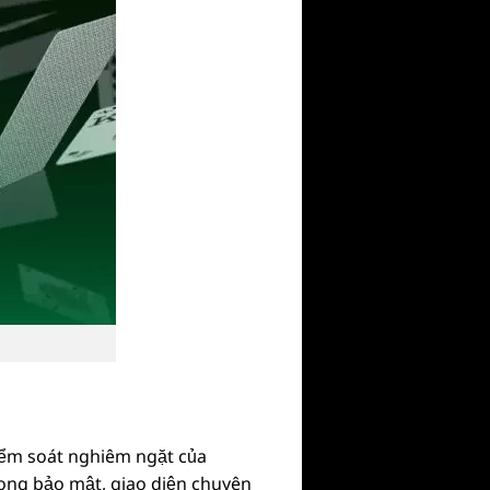
iểm soát nghiêm ngặt của
ong bảo mật, giao diện chuyên