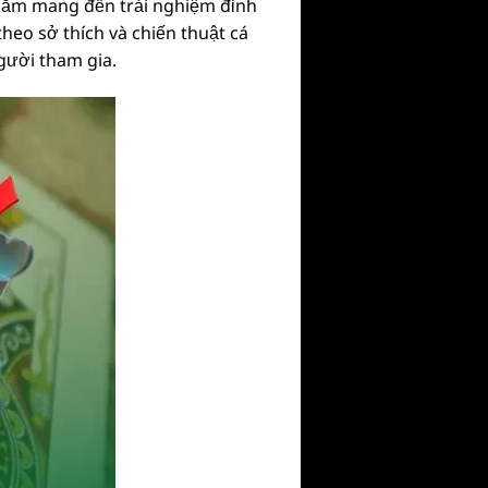
nhằm mang đến trải nghiệm đỉnh
heo sở thích và chiến thuật cá
gười tham gia.