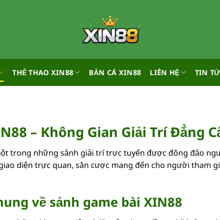
THỂ THAO XIN88
BẮN CÁ XIN88
LIÊN HỆ
TIN T
N88 – Không Gian Giải Trí Đẳng 
ột trong những sảnh giải trí trực tuyến được đông đảo ngư
giao diện trực quan, sân cược mang đến cho người tham gi
hung về sảnh game bài XIN88