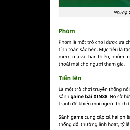
Những t
Phỏm
Phỏm là một trò chơi được ưa c
tính toán sắc bén. Mục tiêu là t
mượt mà và thân thiện, phỏm m
thoải mái cho người tham gia.
Tiến lên
Là một trò chơi truyền thống nổ
sảnh
game bài XIN88
. Nó sở h
tranh để khiến mọi người thích 
Sảnh game cung cấp cả hai phiên
thống đổi thưởng linh hoạt, tỷ 