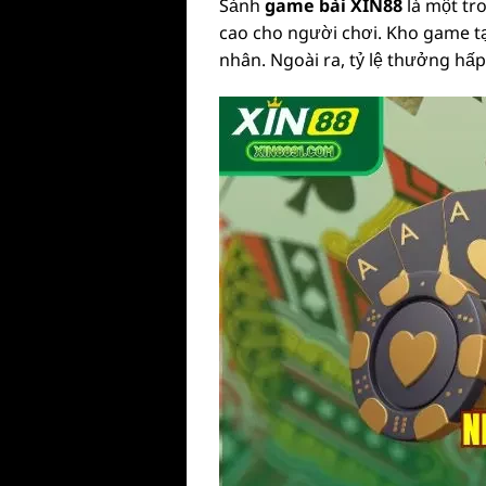
Sảnh
game bài XIN88
là một tr
cao cho người chơi. Kho game tạ
nhân. Ngoài ra, tỷ lệ thưởng hấ