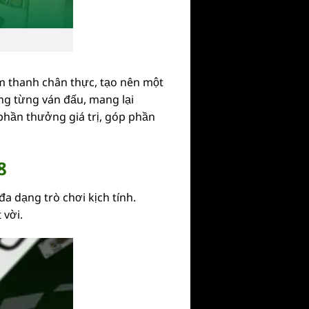
âm thanh chân thực, tạo nên một
ong từng ván đấu, mang lại
phần thưởng giá trị, góp phần
8
a dạng trò chơi kịch tính.
 vời.