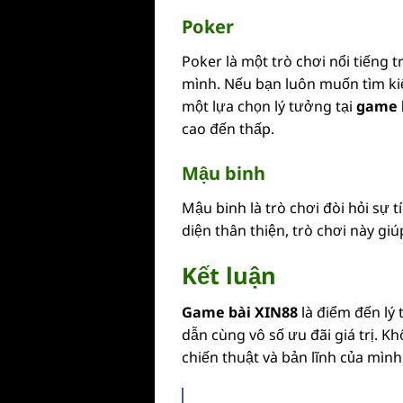
Poker
Poker là một trò chơi nổi tiếng t
mình. Nếu bạn luôn muốn tìm kiế
một lựa chọn lý tưởng tại
game 
cao đến thấp.
Mậu binh
Mậu binh là trò chơi đòi hỏi sự 
diện thân thiện, trò chơi này gi
Kết luận
Game bài XIN88
là điểm đến lý 
dẫn cùng vô số ưu đãi giá trị. Kh
chiến thuật và bản lĩnh của mình