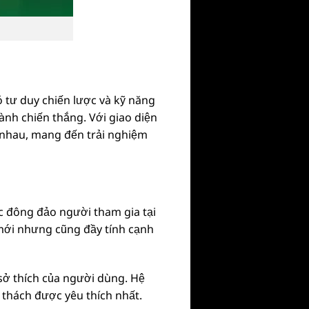
có tư duy chiến lược và kỹ năng
ành chiến thắng. Với giao diện
nhau, mang đến trải nghiệm
ợc đông đảo người tham gia tại
 mới nhưng cũng đầy tính cạnh
sở thích của người dùng. Hệ
 thách được yêu thích nhất.